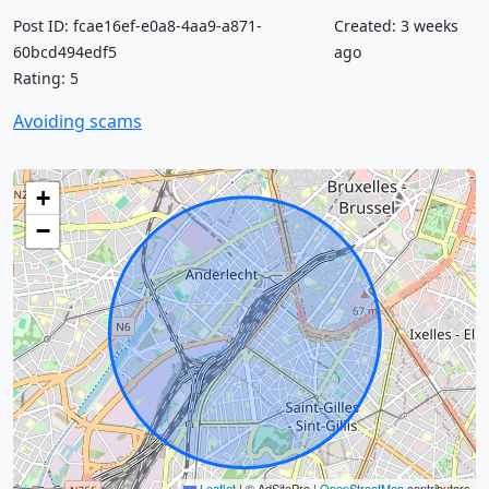
Post ID: fcae16ef-e0a8-4aa9-a871-
Created: 3 weeks
60bcd494edf5
ago
Rating: 5
Avoiding scams
+
−
Leaflet
|
© AdSitePro |
OpenStreetMap
contributors