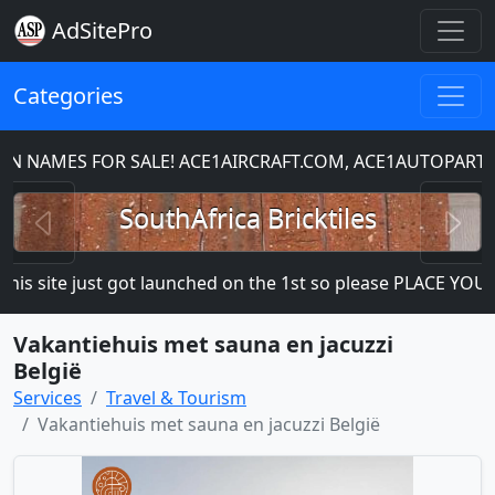
AdSitePro
Categories
NAMES FOR SALE! ACE1AIRCRAFT.COM, ACE1AUTOPARTS
Previous
N
SouthAfrica Bricktiles
is site just got launched on the 1st so please PLACE YOUR A
Vakantiehuis met sauna en jacuzzi
België
Services
Travel & Tourism
Vakantiehuis met sauna en jacuzzi België